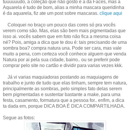
tuuuuuudo, a coleção que não gosto é a da Faces, mas a
Aquarela é tudo de bom, alias a minha mascara queridinha
é da aquarela, fiz ate um post sobre mascaras.
clique aqui
Coloquei no braço um pouco das cores só pra vocês
verem como são. Mas, elas são bem mais pigmentadas que
isso ai. vocês sabem que em foto não fica a mesma coisa
né? Pois, amiga a dica que te dou é: tais precisando de uma
sombra boa? compra natura una. Pode ser cara, mas vale
muito a pena, com certeza você conhece alguem que venda
Natura por ai pela sua cidade, bairro.. ou se preferir pode
comprar pelo site no cartão e dividir para varias vezes kkk.
Já vi varias maquiadoras postando as maquiagens de
trabalho e junto de tudo que elas tinham, sempre tem natura,
principalmente as sombras, pelo simples fato delas serem
bem pigmentadas e sustentar bastante a make, para uma
festa, casamento, formatura que a pessoa for.. enfim, a dica
ta dada em, porque DICA BOA É DICA COMPARTILHADA.
Segue as fotos: