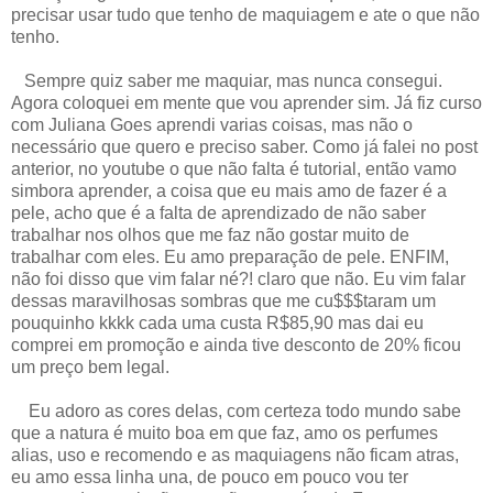
precisar usar tudo que tenho de maquiagem e ate o que não
tenho.
Sempre quiz saber me maquiar, mas nunca consegui.
Agora coloquei em mente que vou aprender sim. Já fiz curso
com Juliana Goes aprendi varias coisas, mas não o
necessário que quero e preciso saber. Como já falei no post
anterior, no youtube o que não falta é tutorial, então vamo
simbora aprender, a coisa que eu mais amo de fazer é a
pele, acho que é a falta de aprendizado de não saber
trabalhar nos olhos que me faz não gostar muito de
trabalhar com eles. Eu amo preparação de pele. ENFIM,
não foi disso que vim falar né?! claro que não. Eu vim falar
dessas maravilhosas sombras que me cu$$$taram um
pouquinho kkkk cada uma custa R$85,90 mas dai eu
comprei em promoção e ainda tive desconto de 20% ficou
um preço bem legal.
Eu adoro as cores delas, com certeza todo mundo sabe
que a natura é muito boa em que faz, amo os perfumes
alias, uso e recomendo e as maquiagens não ficam atras,
eu amo essa linha una, de pouco em pouco vou ter