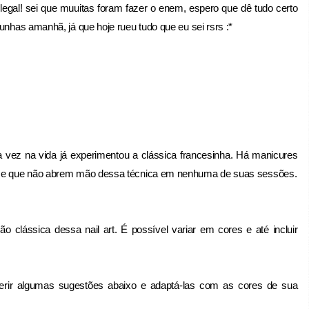
gal! sei que muuitas foram fazer o enem, espero que dê tudo certo
unhas amanhã, já que hoje rueu tudo que eu sei rsrs :*
 na vida já experimentou a clássica francesinha. Há manicures
is e que não abrem mão dessa técnica em nenhuma de suas sessões.
ássica dessa nail art. É possível variar em cores e até incluir
rir algumas sugestões abaixo e adaptá-las com as cores de sua