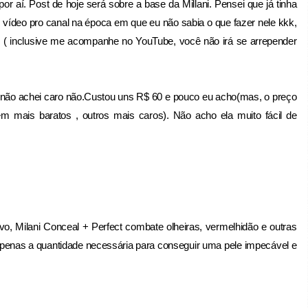
aí. Post de hoje será sobre a base da Millani. Pensei que já tinha
 vídeo pro canal na época em que eu não sabia o que fazer nele kkk,
s! ( inclusive me acompanhe no YouTube, você não irá se arrepender
não achei caro não.Custou uns R$ 60 e pouco eu acho(mas, o preço
 mais baratos , outros mais caros). Não acho ela muito fácil de
o, Milani Conceal + Perfect combate olheiras, vermelhidão e outras
apenas a quantidade necessária para conseguir uma pele impecável e