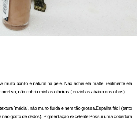
 muito bonito e natural na pele. Não achei ela matte, realmente ela
orretivo, não cobriu minhas olheiras ( covinhas abaixo dos olhos).
tura 'média', não muito fluída e nem tão grossa.Espalha fácil (tanto
e não gosto de dedos). Pigmentação excelente!Possuí uma cobertura