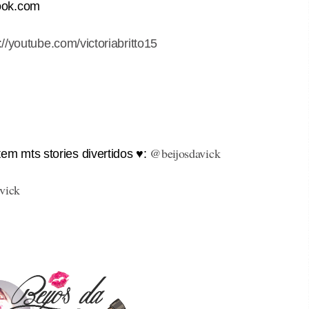
ook.com
://youtube.com/victoriabritto15
@beijosdavick
em mts stories divertidos ♥:
 vick