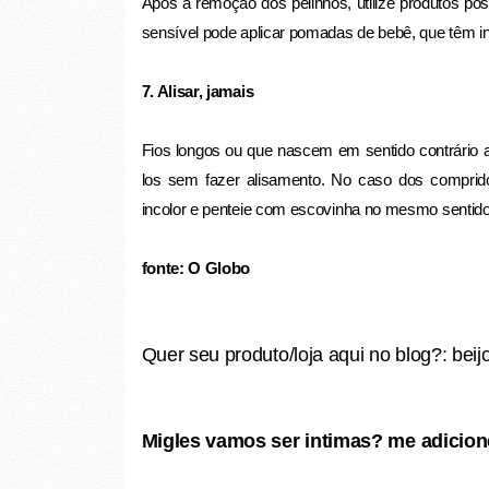
Após a remoção dos pelinhos, utilize produtos p
sensível pode aplicar pomadas de bebê, que têm ing
7. Alisar, jamais
Fios longos ou que nascem em sentido contrário
los sem fazer alisamento. No caso dos comprid
incolor e penteie com escovinha no mesmo sentido
fonte: O Globo
Quer seu produto/loja aqui no blog?: be
Migles vamos ser intimas? me adicion