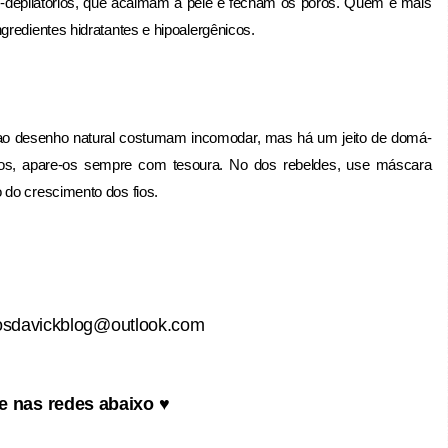
ós-depilatórios, que acalmam a pele e fecham os poros. Quem é mais
redientes hidratantes e hipoalergênicos.
 ao desenho natural costumam incomodar, mas há um jeito de domá-
os, apare-os sempre com tesoura. No dos rebeldes, use máscara
 do crescimento dos fios.
ijosdavickblog@outlook.com
e nas redes abaixo
♥