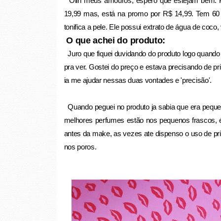
Oiin meus amouros, espero que estejam bem. P
19,99 mas, está na promo por R$ 14,99. Tem 60 m
tonifica a pele. Ele possui extrato de água de coco,
O que achei do produto:
Juro que fiquei duvidando do produto logo quando 
pra ver. Gostei do preço e estava precisando de p
ia me ajudar nessas duas vontades e 'precisão'.
Quando peguei no produto ja sabia que era pequen
melhores perfumes estão nos pequenos frascos, 
antes da make, as vezes ate dispenso o uso de p
nos poros.