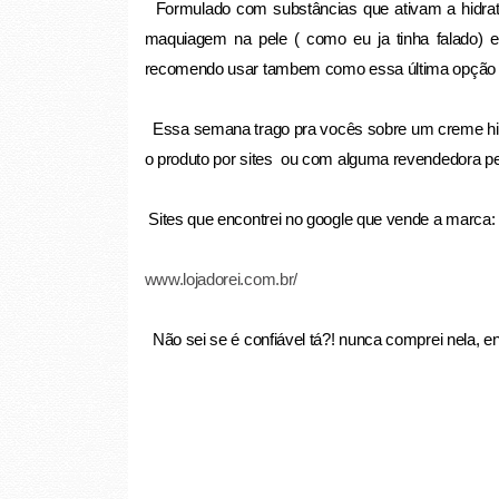
Formulado com substâncias que ativam a hidrataç
maquiagem na pele ( como eu ja tinha falado) 
recomendo usar tambem como essa última opção
Essa semana trago pra vocês sobre um creme hid
o produto por sites ou com alguma revendedora pe
Sites que encontrei no google que vende a marca
www.lojadorei.com.br/
Não sei se é confiável tá?! nunca comprei nela, 