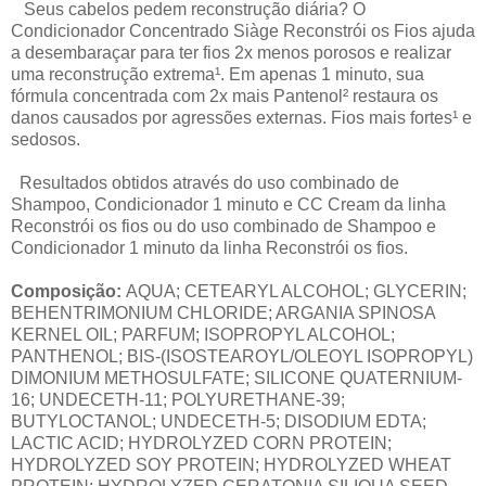
Seus cabelos pedem reconstrução diária? O
Condicionador Concentrado Siàge Reconstrói os Fios ajuda
a desembaraçar para ter fios 2x menos porosos e realizar
uma reconstrução extrema¹. Em apenas 1 minuto, sua
fórmula concentrada com 2x mais Pantenol² restaura os
danos causados por agressões externas. Fios mais fortes¹ e
sedosos.
Resultados obtidos através do uso combinado de
Shampoo, Condicionador 1 minuto e CC Cream da linha
Reconstrói os fios ou do uso combinado de Shampoo e
Condicionador 1 minuto da linha Reconstrói os fios.
Composição:
AQUA; CETEARYL ALCOHOL; GLYCERIN;
BEHENTRIMONIUM CHLORIDE; ARGANIA SPINOSA
KERNEL OIL; PARFUM; ISOPROPYL ALCOHOL;
PANTHENOL; BIS-(ISOSTEAROYL/OLEOYL ISOPROPYL)
DIMONIUM METHOSULFATE; SILICONE QUATERNIUM-
16; UNDECETH-11; POLYURETHANE-39;
BUTYLOCTANOL; UNDECETH-5; DISODIUM EDTA;
LACTIC ACID; HYDROLYZED CORN PROTEIN;
HYDROLYZED SOY PROTEIN; HYDROLYZED WHEAT