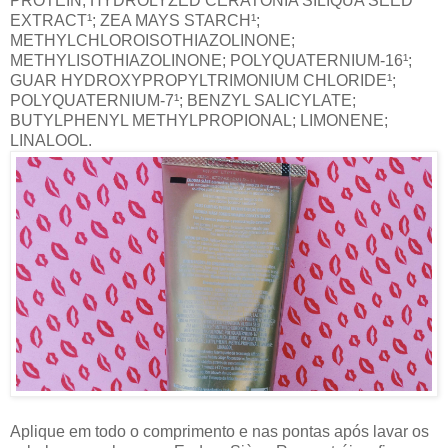
PROTEIN; HYDROLYZED CERATONIA SILIQUA SEED
EXTRACT¹; ZEA MAYS STARCH¹;
METHYLCHLOROISOTHIAZOLINONE;
METHYLISOTHIAZOLINONE; POLYQUATERNIUM-16¹;
GUAR HYDROXYPROPYLTRIMONIUM CHLORIDE¹;
POLYQUATERNIUM-7¹; BENZYL SALICYLATE;
BUTYLPHENYL METHYLPROPIONAL; LIMONENE;
LINALOOL.
Aplique em todo o comprimento e nas pontas após lavar os