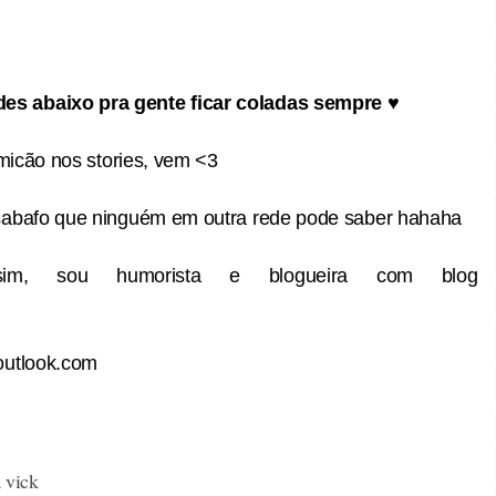
es abaixo pra gente ficar coladas sempre
♥
micão nos stories, vem <3
esabafo que ninguém em outra rede pode saber hahaha
 sim, sou humorista e blogueira com blog
outlook.com
a vick