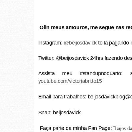
Oiin meus amouros, me segue nas red
Instagram:
@beijosdavick
to la pagando 
Twitter: @beijosdavick 24hrs fazendo d
Assista meu #standupnoquarto:
youtube.com/victoriabritto15
Email para trabalhos: beijosdavickblog@
Snap: beijosdavick
Beijos d
Faça parte da minha Fan Page: