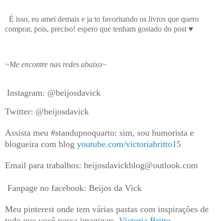
É isso, eu amei demais e ja to favoritando os livros que quero
comprar, pois, preciso! espero que tenham gostado do post ♥
~Me encontre nas redes abaixo~
Instagram: @beijosdavick
Twitter: @beijosdavick
Assista meu #standupnoquarto: sim, sou humorista e
blogueira com blog
youtube.com/victoriabritto15
Email para trabalhos: beijosdavickblog@outlook.com
Fanpage no facebook: Beijos da Vick
Meu pinterest onde tem várias pastas com inspirações de
tudo que você possa imaginar:
Victoria Britto