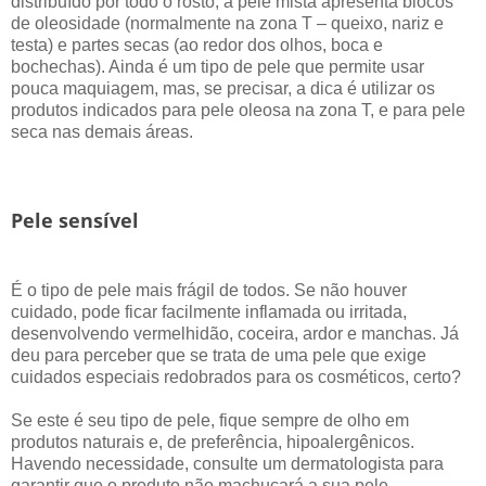
distribuído por todo o rosto, a pele mista apresenta blocos
de oleosidade (normalmente na zona T – queixo, nariz e
testa) e partes secas (ao redor dos olhos, boca e
bochechas). Ainda é um tipo de pele que permite usar
pouca maquiagem, mas, se precisar, a dica é utilizar os
produtos indicados para pele oleosa na zona T, e para pele
seca nas demais áreas.
Pele sensível
É o tipo de pele mais frágil de todos. Se não houver
cuidado, pode ficar facilmente inflamada ou irritada,
desenvolvendo vermelhidão, coceira, ardor e manchas. Já
deu para perceber que se trata de uma pele que exige
cuidados especiais redobrados para os cosméticos, certo?
Se este é seu tipo de pele, fique sempre de olho em
produtos naturais e, de preferência, hipoalergênicos.
Havendo necessidade, consulte um dermatologista para
garantir que o produto não machucará a sua pele.