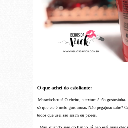
O que achei do esfoliante:
Maravitcheuis! O cheiro, a textura é tão gostosinha.
só que ele é meio gorduroso. Não pegajoso sabe? Com
todos que usei são assim ou piores.
Mas, quando saio do banho, já não está mais oleos