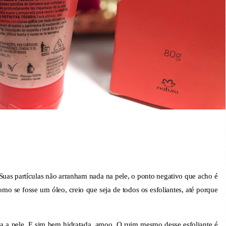
 Suas partículas não arranham nada na pele, o ponto negativo que acho é
o se fosse um óleo, creio que seja de todos os esfoliantes, até porque
a a pele. E sim bem hidratada, amoo. O ruim mesmo desse esfoliante é