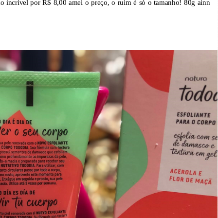
 incrível por R$ 8,00 amei o preço, o ruim é só o tamanho! 80g ainn