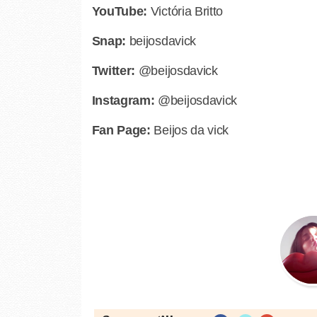
YouTube:
Victória Britto
Snap:
beijosdavick
Twitter:
@beijosdavick
Instagram:
@beijosdavick
Fan Page:
Beijos da vick