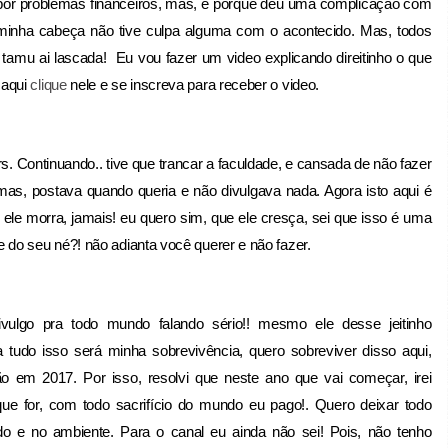
i por problemas financeiros, mas, é porque deu uma complicação com
minha cabeça não tive culpa alguma com o acontecido. Mas, todos
tamu ai lascada! Eu vou fazer um video explicando direitinho o que
 aqui
clique
nele e se inscreva para receber o video.
s. Continuando.. tive que trancar a faculdade, e cansada de não fazer
, mas, postava quando queria e não divulgava nada. Agora isto aqui é
ele morra, jamais! eu quero sim, que ele cresça, sei que isso é uma
do seu né?! não adianta você querer e não fazer.
ulgo pra todo mundo falando sério!! mesmo ele desse jeitinho
 tudo isso será minha sobrevivência, quero sobreviver disso aqui,
são em 2017. Por isso, resolvi que neste ano que vai começar, irei
ue for, com todo sacrifício do mundo eu pago!. Quero deixar todo
do e no ambiente. Para o canal eu ainda não sei! Pois, não tenho