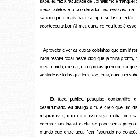
sabe, eu fazia faculdade de Jornalismo e tranque
meus boletos e o coordenador não resolveu, na 
sabem que o mais fraco sempre se lasca, então.. 
aconteceu ta bom?! meu canal no YouTube é esse
Aproveita e ver as outras coisinhas que tem lá rsr
nada resolvi focar neste blog que já tinha pronto
meu mundo, meu ar, e eu jamais quero deixar que 
vontade de todas que tem blog, mas, cada um sabe 
Eu faço, publico, pesquiso, compartilho, div
desarrumado, eu divulgo sim, e creio que um dia
respirar isso, quero que isso seja minha profis
comprar um layout exclusivo pode ser o preço q
mundo que entre aqui, ficar fissurado no conteú