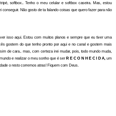
pé, softbox.. Tenho o meu celular e softbox caseira. Mas, estou
 conseguir. Não gosto de ta falando coisas que quero fazer para não
er isso aqui. Estou com muitos planos e sempre que eu tiver uma
vocês gostem do que tenho pronto por aqui e no canal e gostem mais
ssim de cara.. mas, com certeza irei mudar, pois, todo mundo muda,
 mundo e realizar o meu sonho que é ser
R E C O N H E C I D A,
um
icidade o resto corremos atras! Fiquem com Deus.