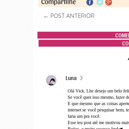
← POST ANTERIOR
COMEN
CO
Luna ☽
Olá Vick. Lhe desejo um belo feli
Se você quer isso mesmo, fazer do
E que mesmo que as coisas aperte
internet se você pesquisar bem, t
faria um pra você.
Esse teu post até me motivou ma
Beijos, e muito sucesso linda♥